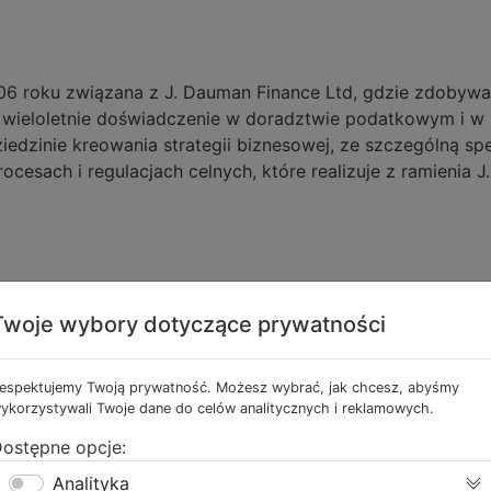
6 roku związana z J. Dauman Finance Ltd, gdzie zdobywał
 wieloletnie doświadczenie w doradztwie podatkowym i w z
dzinie kreowania strategii biznesowej, ze szczególną spec
esach i regulacjach celnych, które realizuje z ramienia J
Twoje wybory dotyczące prywatności
espektujemy Twoją prywatność. Możesz wybrać, jak chcesz, abyśmy
ykorzystywali Twoje dane do celów analitycznych i reklamowych.
ostępne opcje:
Analityka