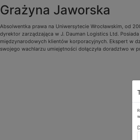
Grażyna Jaworska
Absolwentka prawa na Uniwersytecie Wrocławskim, od 200
dyrektor zarządzająca w J. Dauman Logistics Ltd. Posiada
międzynarodowych klientów korporacyjnych. Ekspert w dzie
swojego wachlarzu umiejętności dołączyła doradztwo w proc
R
w
D