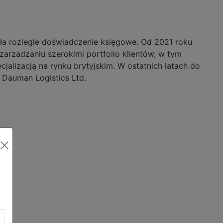
a rozlegle doświadczenie księgowe. Od 2021 roku
arzadzaniu szerokimi portfolio klientów, w tym
jalizacją na rynku brytyjskim. W ostatnich latach do
. Dauman Logistics Ltd.